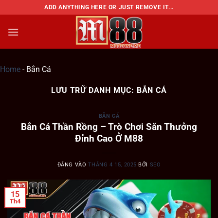
Bỏ
ADD ANYTHING HERE OR JUST REMOVE IT...
qua
nội
dung
Home
-
Bắn Cá
LƯU TRỮ DANH MỤC:
BẮN CÁ
BẮN CÁ
Bắn Cá Thần Rồng – Trò Chơi Săn Thưởng
Đỉnh Cao Ở M88
ĐĂNG VÀO
THÁNG 4 15, 2025
BỞI
SEO
15
Th4