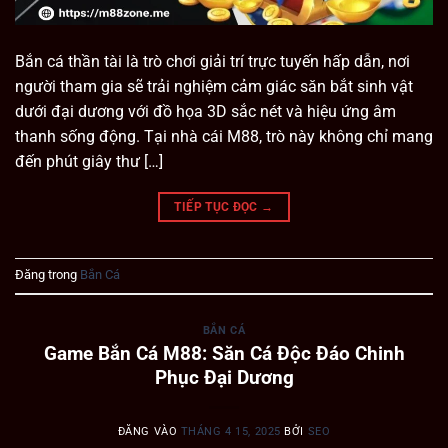
Bắn cá thần tài là trò chơi giải trí trực tuyến hấp dẫn, nơi
người tham gia sẽ trải nghiệm cảm giác săn bắt sinh vật
dưới đại dương với đồ họa 3D sắc nét và hiệu ứng âm
thanh sống động. Tại nhà cái M88, trò này không chỉ mang
đến phút giây thư […]
TIẾP TỤC ĐỌC
→
Đăng trong
Bắn Cá
BẮN CÁ
Game Bắn Cá M88: Săn Cá Độc Đáo Chinh
Phục Đại Dương
ĐĂNG VÀO
THÁNG 4 15, 2025
BỞI
SEO