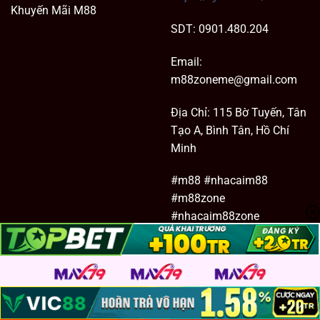
Khuyến Mãi M88
SDT: 0901.480.
204
Email:
m88zoneme@gmail.com
Địa Chỉ:
115 Bờ Tuyến, Tân
Tạo A, Bình Tân, Hồ Chí
Minh
#m88 #nhacaim88
#m88zone
#nhacaim88zone
#m88zoneme
#nhacaim88zoneme