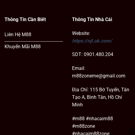
Thông Tin Cần Biết
Thông Tin Nhà Cái
Website:
Liên Hệ M88
https://njl.uk.com/
Khuyến Mãi M88
SDT: 0901.480.
204
Email:
m88zoneme@gmail.com
Địa Chỉ:
115 Bờ Tuyến, Tân
Tạo A, Bình Tân, Hồ Chí
Minh
#m88 #nhacaim88
#m88zone
#nhacaim88zone