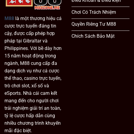
Điều Khoản & Điều kiện
Chơi Có Trách Nhiệm
M88
là một thương hiệu cá
Quyền Riêng Tư M88
cược trực tuyến đáng tin
cậy, được cấp phép hợp
Chích Sách Bảo Mật
pháp tại Gibraltar và
Philippines. Với bề dày hơn
15 năm hoạt động trong
ngành, M88 cung cấp đa
dạng dịch vụ như cá cược
thể thao, casino trực tuyến,
trò chơi slot, xổ số và
eSports. Nhà cái cam kết
mang đến cho người chơi
trải nghiệm giải trí an toàn,
tỷ lệ cược hấp dẫn cùng
nhiều chương trình khuyến
mãi đặc biệt.