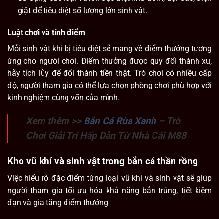
giật để tiêu diệt số lượng lớn sinh vật.
Luật chơi và tính điểm
Mỗi sinh vật khi bị tiêu diệt sẽ mang về điểm thưởng tương
ứng cho người chơi. Điểm thưởng được quy đổi thành xu,
hãy tích lũy để đổi thành tiền thật. Trò chơi có nhiều cấp
độ, người tham gia có thể lựa chọn phòng chơi phù hợp với
kinh nghiệm cùng vốn của mình.
Xem thêm >>
Bắn Cá Rùa Xanh
– Trò
Chơi Giải Trí Hấp Dẫn Từ Nhà Cái M88
Kho vũ khí và sinh vật trong bắn cá thần rồng
Việc hiểu rõ đặc điểm từng loại vũ khí và sinh vật sẽ giúp
người tham gia tối ưu hóa khả năng bắn trúng, tiết kiệm
đạn và gia tăng điểm thưởng.