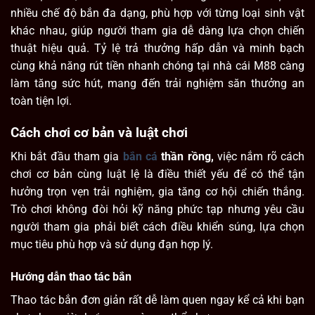
nhiều chế độ bắn đa dạng, phù hợp với từng loại sinh vật
khác nhau, giúp người tham gia dễ dàng lựa chọn chiến
thuật hiệu quả. Tỷ lệ trả thưởng hấp dẫn và minh bạch
cùng khả năng rút tiền nhanh chóng tại nhà cái M88 càng
làm tăng sức hút, mang đến trải nghiệm săn thưởng an
toàn tiện lợi.
Cách chơi cơ bản và luật chơi
Khi bắt đầu tham gia
bắn cá
thần rồng,
việc nắm rõ cách
chơi cơ bản cùng luật lệ là điều thiết yếu để có thể tận
hưởng trọn vẹn trải nghiệm, gia tăng cơ hội chiến thắng.
Trò chơi không đòi hỏi kỹ năng phức tạp nhưng yêu cầu
người tham gia phải biết cách điều khiển súng, lựa chọn
mục tiêu phù hợp và sử dụng đạn hợp lý.
Hướng dẫn thao tác bắn
Thao tác bắn đơn giản rất dễ làm quen ngay kể cả khi bạn