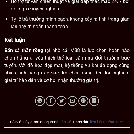
Hỗ trợ tư vấn chiến thuật và giải đáp thắc mắc 24/7 bởi
đội ngũ chuyên nghiệp.
Tỷ lệ trả thưởng minh bạch, không xảy ra tình trạng gian
lận hay trì hoãn thanh toán.
Kết luận
Bắn cá thần rồng
tại nhà cái M88 là lựa chọn hoàn hảo
cho những ai yêu thích thể loại săn ngư đổi thưởng trực
tuyến. Với đồ họa đẹp mắt, hệ thống vũ khí đa dạng cùng
nhiều tính năng đặc sắc, trò chơi mang đến trải nghiệm
giải trí hấp dẫn và cơ hội nhận thưởng giá trị.
Bài viết này được đăng trong
Bắn Cá
. Đánh dấu
liên kết thường trực
.